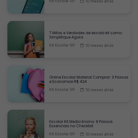
Kit Escolar SP
10 meses atrás
7 Mitos e Verdades de escola kit como:
Simplifique Agora
Kit Escolar SP
10 meses atrás
Online Escolar Material Comprar: 3 Passos
e Economize R$ 424
Kit Escolar SP
10 meses atrás
Escolar Kit Medio Ensino: 9 Passos
Essenciais no Checklist
Kit Escolar SP
10 meses atrás