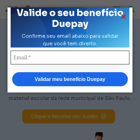
Loja Credenciada para auxilio Uniforme
Valide o seu benefício
e Kit Escolar da Prefeitura de São Paulo
Duepay
Blog Kit Escolar
São
Confirme seu email abaixo para validar
Paulo
que você tem direito.
Seja bem vindo ao nosso Blog! Somos uma loja
credenciada para auxílio uniforme e material
Validar meu benefício Duepay
escolar pela prefeitura de São Paulo. Saiba tudo
sobre o mundo escolar e os kits do auxílio
material escolar da rede municipal de São Paulo.
Clique e Receba seu Auxilio!