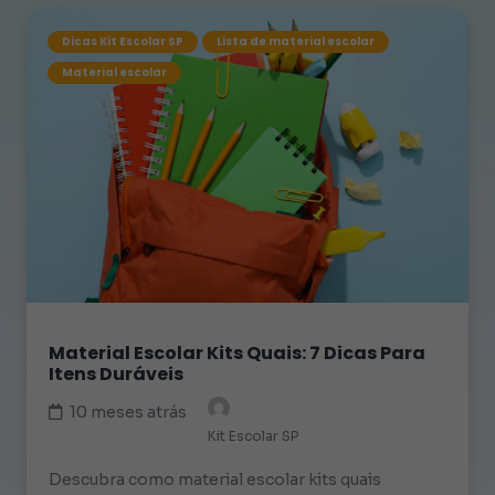
Dicas Kit Escolar SP
Lista de material escolar
Material escolar
Material Escolar Kits Quais: 7 Dicas Para
Itens Duráveis
10 meses atrás
Kit Escolar SP
Descubra como material escolar kits quais