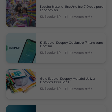
Escolar Material Use Analise: 7 Dicas para
Economizar
Kit Escolar SP
10 meses atrás
Kit Escolar Duepay Cadastro: 7 Itens para
Conferir
Kit Escolar SP
10 meses atrás
Guia Escolar Duepay Material Utiliza:
Compra 100% Fácil
Kit Escolar SP
10 meses atrás