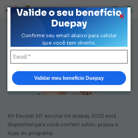
Loja Credenciada para auxilio Uniforme
Valide o seu benefício
e Kit Escolar da Prefeitura de São Paulo
Duepay
Escolar Kit Duepay 2025: 9
Confirme seu email abaixo para validar
Checagens para Saldo Zerado?
que você tem direito.
Validar meu benefício Duepay
Kit Escolar SP: escolar kit duepay 2025 está
disponível para você conferir saldo, prazos e
lojas do programa.