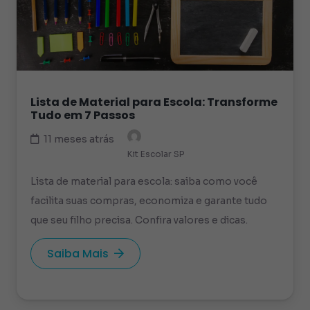
Lista de Material para Escola: Transforme
Tudo em 7 Passos
11 meses atrás
Kit Escolar SP
Lista de material para escola: saiba como você
facilita suas compras, economiza e garante tudo
que seu filho precisa. Confira valores e dicas.
Saiba Mais