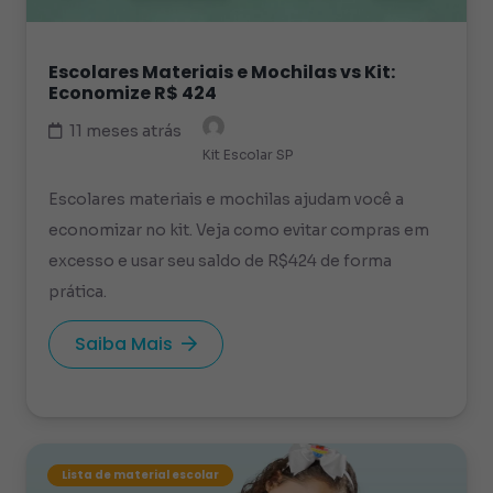
Escolares Materiais e Mochilas vs Kit:
Economize R$ 424
11 meses atrás
Kit Escolar SP
Escolares materiais e mochilas ajudam você a
economizar no kit. Veja como evitar compras em
excesso e usar seu saldo de R$424 de forma
prática.
Saiba Mais
Lista de material escolar