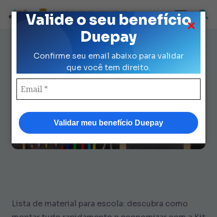
Loja Credenciada para auxilio Uniforme
Valide o seu benefício
e Kit Escolar da Prefeitura de São Paulo
Duepay
Lista de Material para Escola:
Confirme seu email abaixo para validar
Transforme Tudo em 7 Passos
que você tem direito.
Validar meu benefício Duepay
Lista de material para escola: descubra como