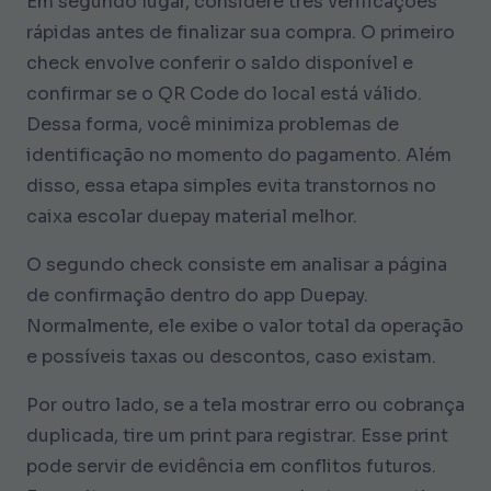
Em segundo lugar, considere três verificações
rápidas antes de finalizar sua compra. O primeiro
check envolve conferir o saldo disponível e
confirmar se o QR Code do local está válido.
Dessa forma, você minimiza problemas de
identificação no momento do pagamento. Além
disso, essa etapa simples evita transtornos no
caixa escolar duepay material melhor.
O segundo check consiste em analisar a página
de confirmação dentro do app Duepay.
Normalmente, ele exibe o valor total da operação
e possíveis taxas ou descontos, caso existam.
Por outro lado, se a tela mostrar erro ou cobrança
duplicada, tire um print para registrar. Esse print
pode servir de evidência em conflitos futuros.