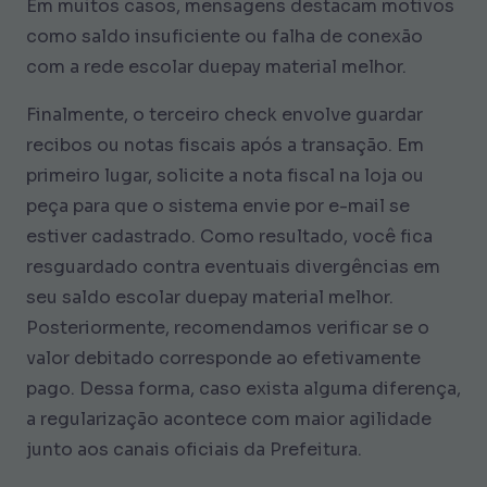
Em muitos casos, mensagens destacam motivos
como saldo insuficiente ou falha de conexão
com a rede escolar duepay material melhor.
Finalmente, o terceiro check envolve guardar
recibos ou notas fiscais após a transação. Em
primeiro lugar, solicite a nota fiscal na loja ou
peça para que o sistema envie por e-mail se
estiver cadastrado. Como resultado, você fica
resguardado contra eventuais divergências em
seu saldo escolar duepay material melhor.
Posteriormente, recomendamos verificar se o
valor debitado corresponde ao efetivamente
pago. Dessa forma, caso exista alguma diferença,
a regularização acontece com maior agilidade
junto aos canais oficiais da Prefeitura.