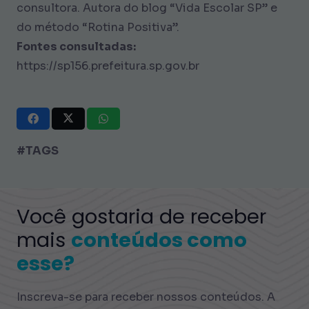
consultora. Autora do blog “Vida Escolar SP” e
do método “Rotina Positiva”.
Fontes consultadas:
https://sp156.prefeitura.sp.gov.br
#TAGS
Você gostaria de receber
mais
conteúdos como
esse?
Inscreva-se para receber nossos conteúdos. A