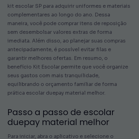
kit escolar SP para adquirir uniformes e materiais
complementares ao longo do ano. Dessa
maneira, você pode comprar itens de reposição
sem desembolsar valores extras de forma
imediata. Além disso, ao planejar suas compras
antecipadamente, é possível evitar filas e
garantir melhores ofertas. Em resumo, o
benefício Kit Escolar permite que você organize
seus gastos com mais tranquilidade,
equilibrando o orçamento familiar de forma
prática escolar duepay material melhor.
Passo a passo de escolar
duepay material melhor
Para iniciar, abra o aplicativo e selecione o