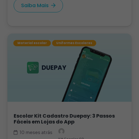
Saiba Mais
Material escolar
Uniformes Escolares
Escolar Kit Cadastro Duepay: 3 Passos
Fáceis em Lojas do App
10 meses atrás