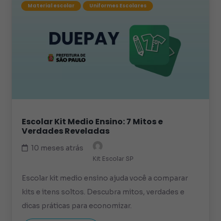
Material escolar
Uniformes Escolares
Escolar Kit Medio Ensino: 7 Mitos e
Verdades Reveladas
10 meses atrás
Kit Escolar SP
Escolar kit medio ensino ajuda você a comparar
kits e itens soltos. Descubra mitos, verdades e
dicas práticas para economizar.