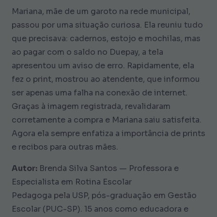
Mariana, mãe de um garoto na rede municipal,
passou por uma situação curiosa. Ela reuniu tudo
que precisava: cadernos, estojo e mochilas, mas
ao pagar com o saldo no Duepay, a tela
apresentou um aviso de erro. Rapidamente, ela
fez o print, mostrou ao atendente, que informou
ser apenas uma falha na conexão de internet.
Graças à imagem registrada, revalidaram
corretamente a compra e Mariana saiu satisfeita.
Agora ela sempre enfatiza a importância de prints
e recibos para outras mães.
Autor:
Brenda Silva Santos — Professora e
Especialista em Rotina Escolar
Pedagoga pela USP, pós-graduação em Gestão
Escolar (PUC-SP). 15 anos como educadora e