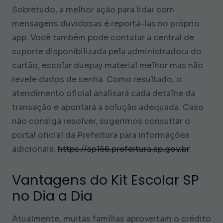
Sobretudo, a melhor ação para lidar com
mensagens duvidosas é reportá-las no próprio
app. Você também pode contatar a central de
suporte disponibilizada pela administradora do
cartão, escolar duepay material melhor mas não
revele dados de senha. Como resultado, o
atendimento oficial analisará cada detalhe da
transação e apontará a solução adequada. Caso
não consiga resolver, sugerimos consultar o
portal oficial da Prefeitura para informações
adicionais:
https://sp156.prefeitura.sp.gov.br
.
Vantagens do Kit Escolar SP
no Dia a Dia
Atualmente, muitas famílias aproveitam o crédito