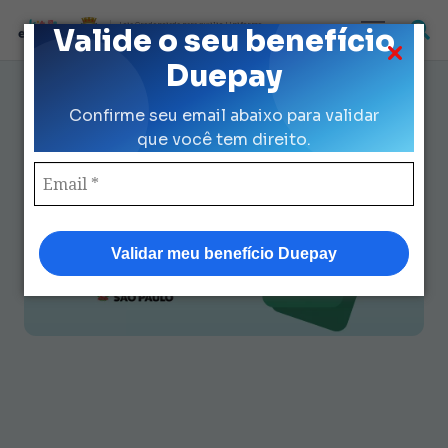
Loja Credenciada para auxilio Uniforme
Valide o seu benefício
e Kit Escolar da Prefeitura de São Paulo
Duepay
Como garantir o benefício do
Confirme seu email abaixo para validar
programa de material escolar
que você tem direito.
grátis rápido
Validar meu benefício Duepay