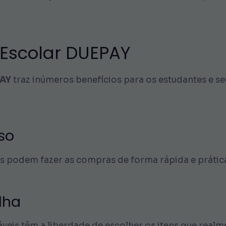
t Escolar DUEPAY
PAY
traz inúmeros benefícios para os estudantes e seu
sso
is podem fazer as compras de forma rápida e prática,
lha
áveis têm a liberdade de escolher os itens que rea