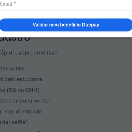
o download do aplicativo.
tivo e faça o cadastro com o CPF do responsável leg
Validar meu benefício Duepay
dastro
rápido. Veja como fazer:
iar conta”.
l pelo estudante.
to (RG ou CNH).
adastrar documento”.
ar sua identidade.
iar selfie”.