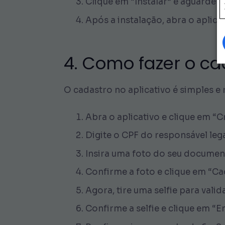
Clique em “Instalar” e aguarde 
Após a instalação, abra o aplica
4. Como fazer o ca
O cadastro no aplicativo é simples e 
Abra o aplicativo e clique em “Cr
Digite o CPF do responsável lega
Insira uma foto do seu documen
Confirme a foto e clique em “C
Agora, tire uma selfie para valid
Confirme a selfie e clique em “Env