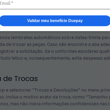
ioso para você gerenciar os pedidos do kit escolar, i
n e senha com segurança, evitando senhas óbvias. Alé
e pedidos e comunicações de prazos na área “Minha
Validar meu benefício Duepay
onfirme as exigências diretamente no atendimento v
 envia lembretes automáticos sobre datas-limite par
ade de trocar as peças. Caso não encontre a aba ad
egistrar a solicitação. Se o uniformes escolares qua
íodo letivo e, consequentemente, evita despesas adi
 de Trocas
 app e selecionar “Trocas e Devoluções” no menu prin
isso, inclua o motivo exato da troca, como “Tamanh
otos, mas não insira informações confidenciais na