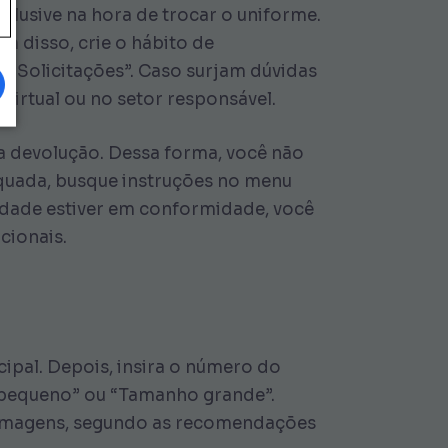
nclusive na hora de trocar o uniforme.
m disso, crie o hábito de
s Solicitações”. Caso surjam dúvidas
irtual ou no setor responsável.
a devolução. Dessa forma, você não
equada, busque instruções no menu
lidade estiver em conformidade, você
cionais.
cipal. Depois, insira o número do
o pequeno” ou “Tamanho grande”.
s imagens, segundo as recomendações