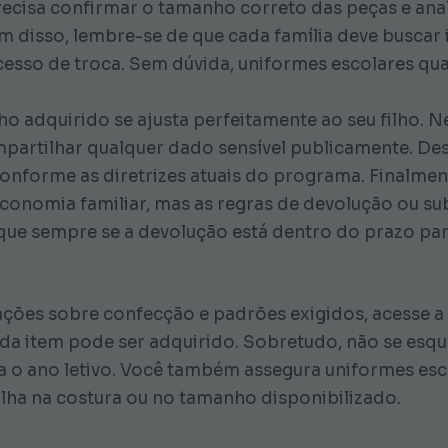
recisa confirmar o tamanho correto das peças e anal
m disso, lembre-se de que cada família deve buscar
rocesso de troca. Sem dúvida, uniformes escolares 
 adquirido se ajusta perfeitamente ao seu filho. Ne
mpartilhar qualquer dado sensível publicamente. De
nforme as diretrizes atuais do programa. Finalment
 economia familiar, mas as regras de devolução ou s
fique sempre se a devolução está dentro do prazo pa
tações sobre confecção e padrões exigidos, acesse a
da item pode ser adquirido. Sobretudo, não se esq
ra o ano letivo. Você também assegura uniformes esc
lha na costura ou no tamanho disponibilizado.