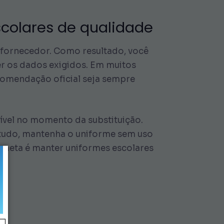
scolares de qualidade
 fornecedor. Como resultado, você
r os dados exigidos. Em muitos
comendação oficial seja sempre
ível no momento da substituição.
retudo, mantenha o uniforme sem uso
A meta é manter uniformes escolares
.
s