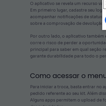
O aplicativo se revela um recurso val
Em primeiro lugar, cadastre seu logi
acompanhar notificações de status d
sobre a comprovação de devolução, c
Por outro lado, o aplicativo também
corre o risco de perder a oportunid
principal para saber em qual seção r
garante durabilidade para todo o per
Como acessar o menu
Para iniciar a troca, basta entrar no
pedido referente ao seu kit. Além d
Alguns apps permitem o upload de f