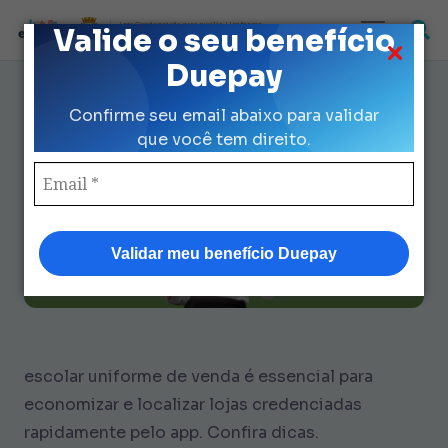
Loja Credenciada para auxilio Uniforme
Valide o seu benefício
e Kit Escolar da Prefeitura de São Paulo
Duepay
Escolar Uniforme de Venda: 7
Confirme seu email abaixo para validar
Dicas para Economizar R$ 560
que você tem direito.
Validar meu benefício Duepay
escolar uniforme de venda é essencial para
economizar e localizar lojas credenciadas
rapidamente pelo app. Confira dicas.