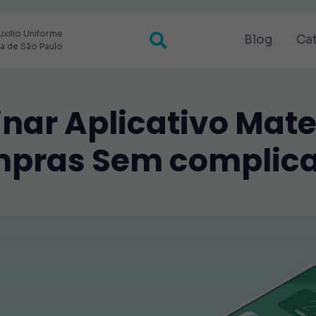
uxilio Uniforme
Blog
Ca
ra de São Paulo
r Aplicativo Mater
pras Sem complic