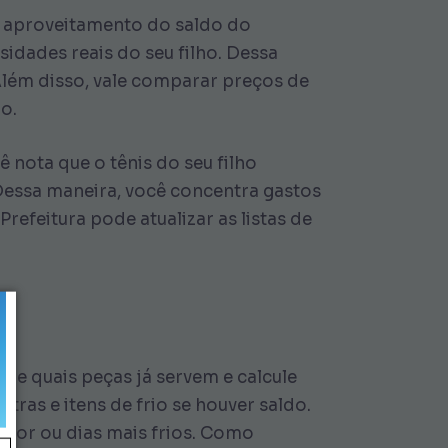
r aproveitamento do saldo do
sidades reais do seu filho. Dessa
Além disso, vale comparar preços de
o.
nota que o tênis do seu filho
 Dessa maneira, você concentra gastos
refeitura pode atualizar as listas de
ie quais peças já servem e calcule
ras e itens de frio se houver saldo.
alor ou dias mais frios. Como