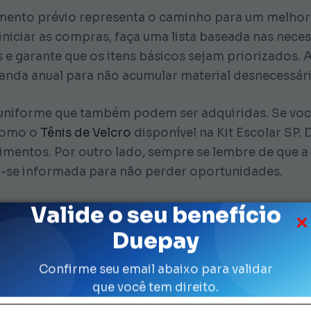
amento prévio representa o caminho para um melho
 iniciar as compras, faça uma lista baseada nas neces
 e garante que os itens básicos sejam priorizados. 
anda anual para não acumular material desnecessári
uniforme que também podem ser adquiridas. Se você 
 como o
Tênis de Velcro
disponível na Kit Escolar SP.
cimentos. Por outro lado, sempre se lembre de que a P
-se informada para não perder oportunidades.
Valide o seu benefício
 para definir prioridades
Duepay
 costumam pesar bastante no orçamento. Então, aval
Confirme seu email abaixo para validar
. Sugerimos incluir, ao menos, algumas camisetas ext
que você tem direito.
Escolar
apresenta várias opções para situações de c