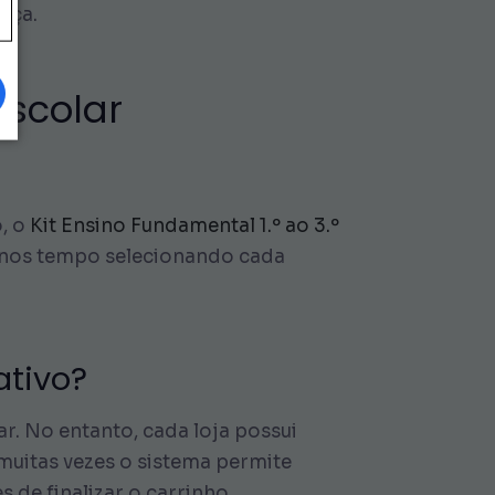
eça.
Escolar
, o
Kit Ensino Fundamental 1.º ao 3.º
 menos tempo selecionando cada
ativo?
r. No entanto, cada loja possui
muitas vezes o sistema permite
de finalizar o carrinho.