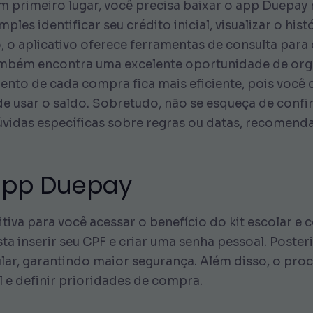
m primeiro lugar, você precisa baixar o app Duepay 
ples identificar seu crédito inicial, visualizar o his
 o aplicativo oferece ferramentas de consulta para 
 também encontra uma excelente oportunidade de or
mento de cada compra fica mais eficiente, pois voc
e usar o saldo. Sobretudo, não se esqueça de confi
úvidas específicas sobre regras ou datas, recome
.
app Duepay
itiva para você acessar o benefício do kit escolar e
ta inserir seu CPF e criar uma senha pessoal. Poste
lular, garantindo maior segurança. Além disso, o pro
l e definir prioridades de compra.