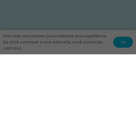
Este site usa cookies para melhorar sua experiência.
Ok
Se você continuar a usar este site, você concorda
com isso.
© 2022 Kit Escolar São Paulo.
Todos os direitos reservados