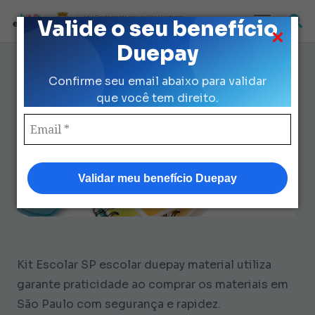
Loja Credenciada para auxilio Uniforme
Valide o seu benefício
e Kit Escolar da Prefeitura de São Paulo
Duepay
Guia Escolar Duepay Material
Confirme seu email abaixo para validar
Utiliza: Compra 100% Fácil
que você tem direito.
Validar meu benefício Duepay
Kit Escolar SP escolar duepay material utiliza
garante praticidade ao comprar os materiais em
São Paulo com segurança e rapidez.