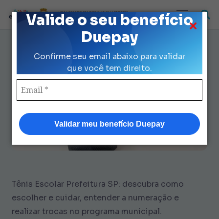
Loja Credenciada para auxilio Uniforme
Valide o seu benefício
e Kit Escolar da Prefeitura de São Paulo
Duepay
9 Formas de Cuidar do Tênis
Confirme seu email abaixo para validar
Escolar Prefeitura SP
que você tem direito.
Validar meu benefício Duepay
Tênis Escolar Prefeitura SP: descubra como
escolher e cuidar, entender a numeração e
realizar trocas no programa municipal.