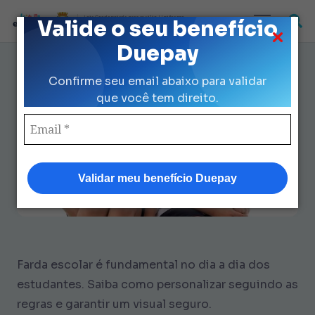
Loja Credenciada para auxilio Uniforme
Valide o seu benefício
e Kit Escolar da Prefeitura de São Paulo
Duepay
Farda Escolar: 7 Regras Oficiais
Confirme seu email abaixo para validar
para Personalizar sem Erros
que você tem direito.
Validar meu benefício Duepay
Farda escolar é fundamental no dia a dia dos
estudantes. Saiba como personalizar seguindo as
regras e garantir um visual seguro.