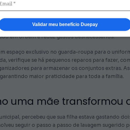
 seu kit escolar feminino, pois isso facilita a rotin
tem de acordo com a estação do ano, deixando as ro
Validar meu benefício Duepay
car as peças com o nome da estudante, evitando confu
tudo em ordem e reduz gastos desnecessários.
um espaço exclusivo no guarda-roupa para o unifor
ida, verifique se há pequenos reparos para fazer, co
organizadores para armazenar os conjuntos extras. As
garantindo maior praticidade para toda a família.
omo uma mãe transformou a
nicipal, percebeu que sua filha estava gastando do
olveu seguir o passo a passo de lavagem sugerido pe