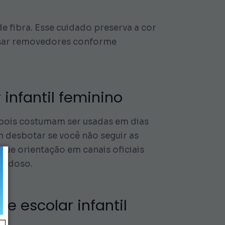
e fibra. Esse cuidado preserva a cor
 usar removedores conforme
infantil feminino
pois costumam ser usadas em dias
 desbotar se você não seguir as
que orientação em canais oficiais
idadoso.
e escolar infantil