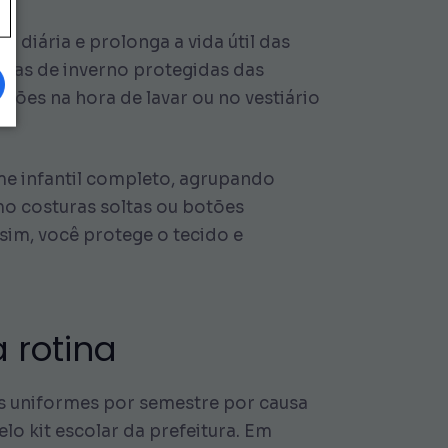
a diária e prolonga a vida útil das
upas de inverno protegidas das
sões na hora de lavar ou no vestiário
me infantil completo, agrupando
mo costuras soltas ou botões
sim, você protege o tecido e
 rotina
is uniformes por semestre por causa
lo kit escolar da prefeitura. Em