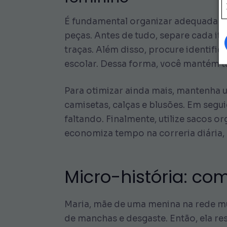
É fundamental organizar adequadamente
peças. Antes de tudo, separe cada i
traças. Além disso, procure identifi
escolar. Dessa forma, você mantém 
Para otimizar ainda mais, mantenha 
camisetas, calças e blusões. Em segu
faltando. Finalmente, utilize sacos 
economiza tempo na correria diária, 
Micro-história: c
Maria, mãe de uma menina na rede mu
de manchas e desgaste. Então, ela res