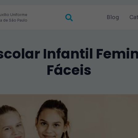
uxilio Uniforme
Blog
Ca
ra de São Paulo
colar Infantil Femin
Fáceis