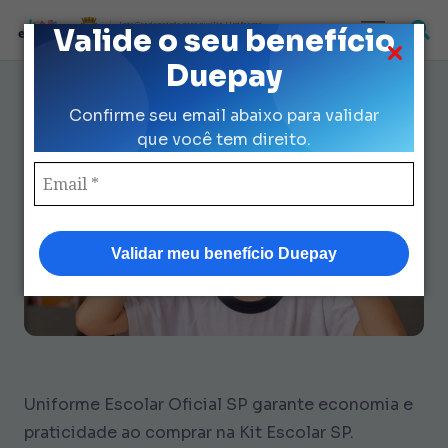
Loja Credenciada para auxilio Uniforme
Valide o seu benefício
e Kit Escolar da Prefeitura de São Paulo
Duepay
Guia Completo Uniforme
Confirme seu email abaixo para validar
Escolar Oficial SP: Compre com
que você tem direito.
Duepay
Validar meu benefício Duepay
Uniforme Escolar Oficial SP garante economia e
praticidade ao comprar na Kit Escolar SP.