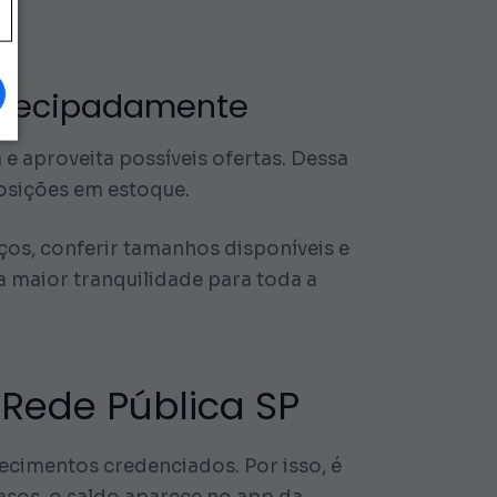
Antecipadamente
e aproveita possíveis ofertas. Dessa
posições em estoque.
os, conferir tamanhos disponíveis e
a maior tranquilidade para toda a
Rede Pública SP
lecimentos credenciados. Por isso, é