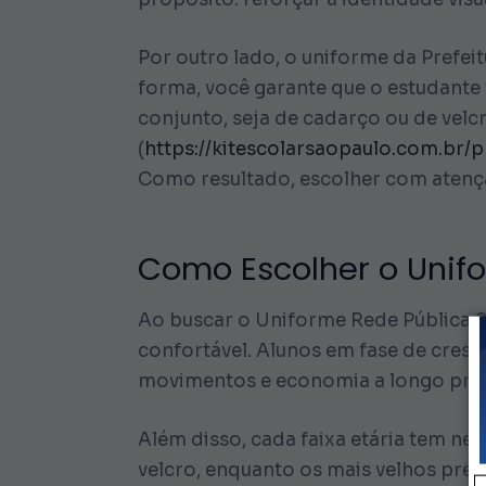
Por outro lado, o uniforme da Prefei
forma, você garante que o estudante
conjunto, seja de cadarço ou de velc
(
https://kitescolarsaopaulo.com.br/
Como resultado, escolher com atençã
Como Escolher o Unifo
Ao buscar o Uniforme Rede Pública S
confortável. Alunos em fase de cres
movimentos e economia a longo pra
Além disso, cada faixa etária tem n
velcro, enquanto os mais velhos pre