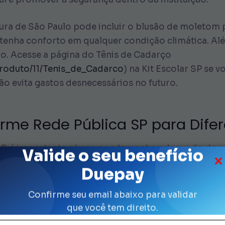
tura de São Paulo pode incluir o blusão de moletom 
 tenha conforto em qualquer condição climática. Al
ro. Acesse a página do Tênis de Cadarço
produto/11/Tenis_de_Cadarco
) na Kit Escolar SP se 
o evita gastos desnecessários no futuro.
rme Rede Pública SP para Dife
P, é importante observar o tamanho adequado de cad
Valide o seu benefício
cimento acelerado podem precisar de um número mai
Duepay
zo.
Confirme seu email abaixo para validar
ecessidades específicas. Os estudantes mais novos p
que você tem direito.
ferem modelos de cadarço. Assim, você garante que