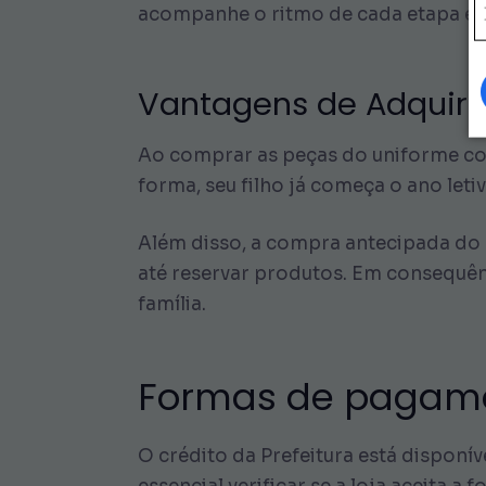
acompanhe o ritmo de cada etapa ed
Vantagens de Adquiri
Ao comprar as peças do uniforme com 
forma, seu filho já começa o ano le
Além disso, a compra antecipada do 
até reservar produtos. Em consequênc
família.
Formas de pagamen
O crédito da Prefeitura está disponí