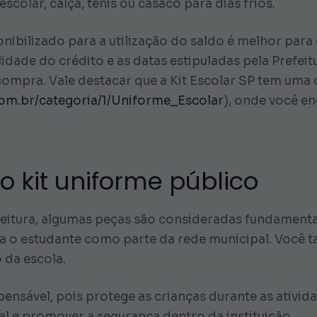
olar, calça, tênis ou casaco para dias frios.
nibilizado para a utilização do saldo é melhor par
dade do crédito e as datas estipuladas pela Prefeit
compra. Vale destacar que a Kit Escolar SP tem uma
com.br/categoria/1/Uniforme_Escolar
), onde você e
o kit uniforme público
feitura, algumas peças são consideradas fundamenta
ica o estudante como parte da rede municipal. Voc
 da escola.
ispensável, pois protege as crianças durante as ativid
al e promover a segurança dentro da instituição.