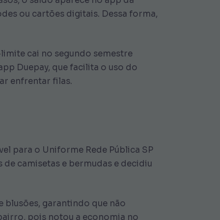
casos, o saldo aparece no app da
des ou cartões digitais. Dessa forma,
-limite cai no segundo semestre
app Duepay, que facilita o uso do
r enfrentar filas.
ível para o Uniforme Rede Pública SP
s de camisetas e bermudas e decidiu
e blusões, garantindo que não
bairro, pois notou a economia no