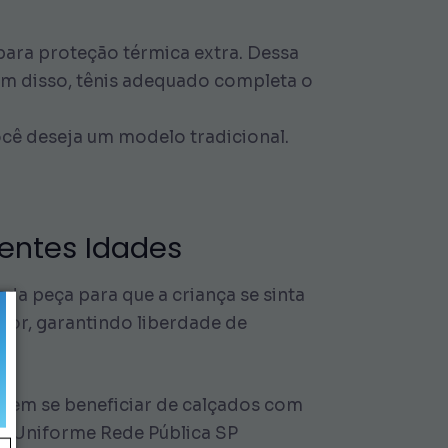
para proteção térmica extra. Dessa
ém disso, tênis adequado completa o
você deseja um modelo tradicional.
rentes Idades
a peça para que a criança se sinta
or, garantindo liberdade de
odem se beneficiar de calçados com
 o Uniforme Rede Pública SP