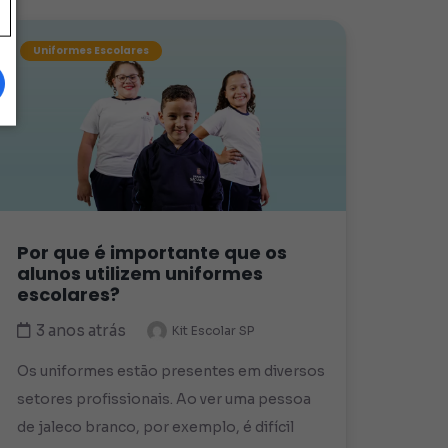
Uniformes Escolares
Por que é importante que os
alunos utilizem uniformes
escolares?
3 anos atrás
Kit Escolar SP
Os uniformes estão presentes em diversos
setores profissionais. Ao ver uma pessoa
de jaleco branco, por exemplo, é difícil