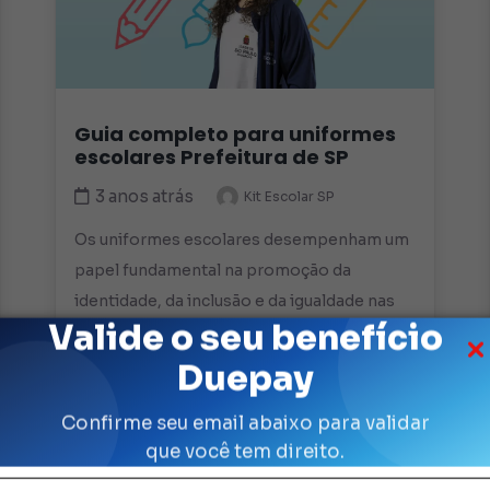
Guia completo para uniformes
escolares Prefeitura de SP
3 anos atrás
Kit Escolar SP
Os uniformes escolares desempenham um
papel fundamental na promoção da
identidade, da inclusão e da igualdade nas
Valide o seu benefício
instituições de ensino.…
Duepay
Saiba Mais
Confirme seu email abaixo para validar
que você tem direito.