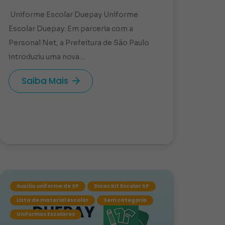
Uniforme Escolar Duepay Uniforme
Escolar Duepay: Em parceria com a
Personal Net, a Prefeitura de São Paulo
introduziu uma nova…
Saiba Mais
Auxílio uniforme de SP
Dicas Kit Escolar SP
Lista de material escolar
Sem categoria
Uniformes Escolares