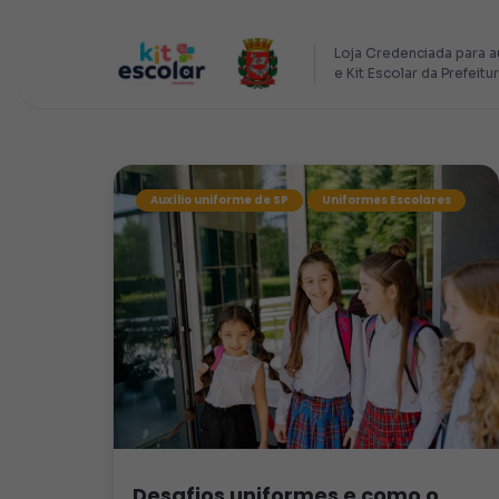
Loja Credenciada para a
e Kit Escolar da Prefeitu
Auxílio uniforme de SP
Uniformes Escolares
Desafios uniformes e como o