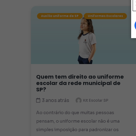
Auxílio uniforme de SP
Uniformes Escolares
Quem tem direito ao uniforme
escolar da rede municipal de
SP?
3 anos atrás
Kit Escolar SP
Ao contrário do que muitas pessoas
pensam, o uniforme escolar não é uma
simples imposição para padronizar os