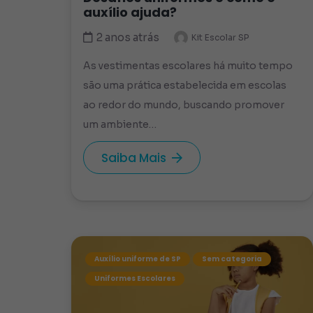
auxílio ajuda?
2 anos atrás
Kit Escolar SP
As vestimentas escolares há muito tempo
são uma prática estabelecida em escolas
ao redor do mundo, buscando promover
um ambiente…
Saiba Mais
Auxílio uniforme de SP
Sem categoria
Uniformes Escolares