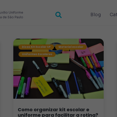
uxilio Uniforme
Blog
Ca
ra de São Paulo
Dicas Kit Escolar SP
Material escolar
Uniformes Escolares
Como organizar kit escolar e
uniforme para facilitar a rotina?