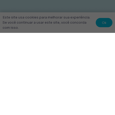
Este site usa cookies para melhorar sua experiência.
Ok
Se você continuar a usar este site, você concorda
com isso.
© 2022 Kit Escolar São Paulo.
Todos os direitos reservados
Tudo Feito com amor
Links úteis
Escolha Seu Uniforme Escolar
Quem Somos
Produtos
Perguntas Frequentes