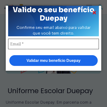
Loja Credenciada para auxilio Uniforme
Valide o seu benefício
e Kit Escolar da Prefeitura de São Paulo
Duepay
Uniforme Escolar Duepay como
Confirme seu email abaixo para validar
adquirir.
que você tem direito.
Validar meu benefício Duepay
Uniforme Escolar Duepay
Uniforme Escolar Duepay: Em parceria com a