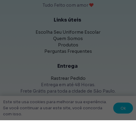
Tudo Feito com amor
Links úteis
Escolha Seu Uniforme Escolar
Quem Somos
Produtos
Perguntas Frequentes
Entrega
Rastrear Pedido
Entrega em até 48 Horas.
Frete Grátis para toda a cidade de São Paulo.
Este site usa cookies para melhorar sua experiência.
Ok
Se você continuar a usar este site, você concorda
com isso.