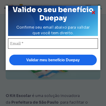
Loja Credenciada para auxilio Uniforme
Valide o seu benefício
e Kit Escolar da Prefeitura de São Paulo
Duepay
Kit Escolar da Prefeitura de São
Confirme seu email abaixo para validar
Paulo: Dicas Rápidas de Como
que você tem direito.
Funciona.
Validar meu benefício Duepay
O Kit Escolar
é uma solução inovadora
da
Prefeitura de São Paulo
para facilitar o