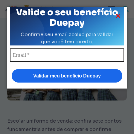
Loja Credenciada para auxilio Uniforme
Valide o seu benefício
e Kit Escolar da Prefeitura de São Paulo
Duepay
Escolar uniforme de venda: 7
Confirme seu email abaixo para validar
checagens para compra
que você tem direito.
perfeita
Validar meu benefício Duepay
Escolar uniforme de venda: confira sete pontos
fundamentais antes de comprar e confirme