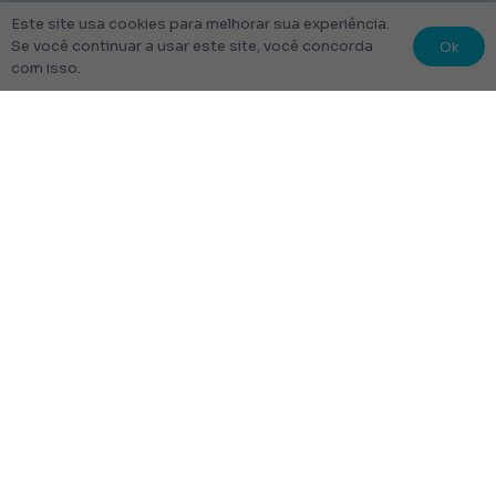
Este site usa cookies para melhorar sua experiência.
Ok
Se você continuar a usar este site, você concorda
com isso.
© 2022 Kit Escolar São Paulo.
Todos os direitos reservados
Tudo Feito com amor
Links úteis