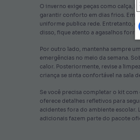
O inverno exige peças como calça, bl
garantir conforto em dias frios. Em p
uniforme publica rede. Entretanto, ev
disso, fique atento a agasalhos forr
Por outro lado, mantenha sempre um 
emergências no meio da semana. Sobr
calor. Posteriormente, revise a limp
criança se sinta confortável na sala de
Se você precisa completar o kit com g
oferece detalhes refletivos para seg
acidentes fora do ambiente escolar.
adicionais fazem parte do pacote ofic