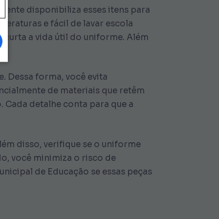
mente disponibiliza esses itens para
peraturas e fácil de lavar escola
ncurta a vida útil do uniforme. Além
. Dessa forma, você evita
ncialmente de materiais que retêm
. Cada detalhe conta para que a
lém disso, verifique se o uniforme
o, você minimiza o risco de
unicipal de Educação se essas peças