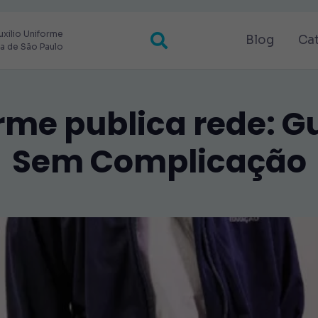
uxilio Uniforme
Blog
Ca
ra de São Paulo
rme publica rede: 
Sem Complicação