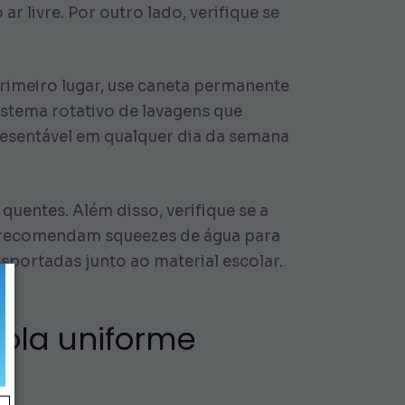
r livre. Por outro lado, verifique se
primeiro lugar, use caneta permanente
istema rotativo de lavagens que
resentável em qualquer dia da semana
quentes. Além disso, verifique se a
as recomendam squeezes de água para
sportadas junto ao material escolar.
cola uniforme