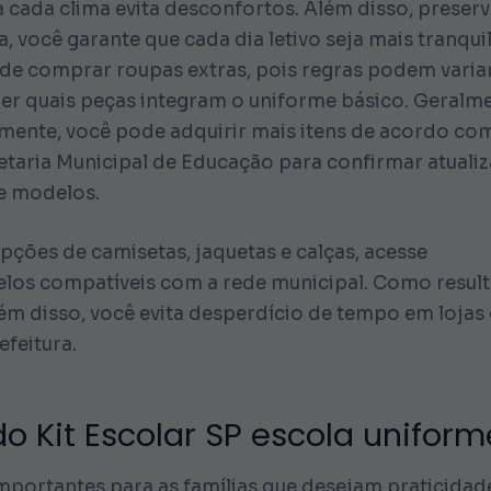
a cada clima evita desconfortos. Além disso, preserv
, você garante que cada dia letivo seja mais tranquil
s de comprar roupas extras, pois regras podem varia
er quais peças integram o uniforme básico. Geralmen
rmente, você pode adquirir mais itens de acordo co
ecretaria Municipal de Educação para confirmar atuali
 e modelos.
opções de camisetas, jaquetas e calças, acesse
los compatíveis com a rede municipal. Como resultad
ém disso, você evita desperdício de tempo em lojas
feitura.
o Kit Escolar SP escola uniform
importantes para as famílias que desejam praticidad