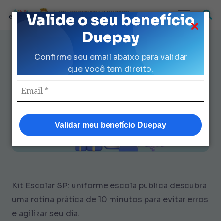
Loja Credenciada para auxilio Uniforme
Valide o seu benefício
e Kit Escolar da Prefeitura de São Paulo
Duepay
Como Garantir Uniforme Escola
Confirme seu email abaixo para validar
Pública sem Erros em 10 Minutos
que você tem direito.
Validar meu benefício Duepay
Kit Escolar SP:
uniforme escola publica
descubra
uma rotina prática de 10 minutos para evitar erros
e agilizar seu dia.