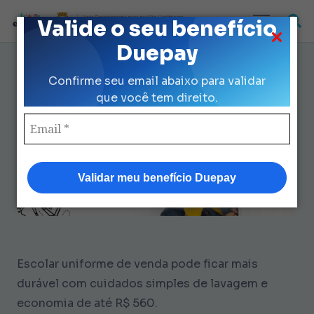
Loja Credenciada para auxilio Uniforme
Valide o seu benefício
e Kit Escolar da Prefeitura de São Paulo
Duepay
Escolar uniforme de venda:
Confirme seu email abaixo para validar
economize R$ 560 na lavagem
que você tem direito.
Validar meu benefício Duepay
Escolar uniforme de venda pode ficar mais
durável com cuidados simples de lavagem e
economia de até R$ 560.