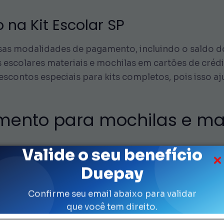
na Kit Escolar SP
sas modalidades de pagamento, incluindo o saldo do
scolares materiais e mochilas em cartões de crédi
escontos especiais para kits completos, pois isso aj
ento para mochilas e mate
Valide o seu benefício
m pesar dependendo do número de filhos. Portanto,
Duepay
 adquirir tudo de uma só vez, você pode parcelar c
Confirme seu email abaixo para validar
adora oficial do benefício. Desse modo, os valores 
que você tem direito.
ajuda a definir o que você deve comprar primeiro. 