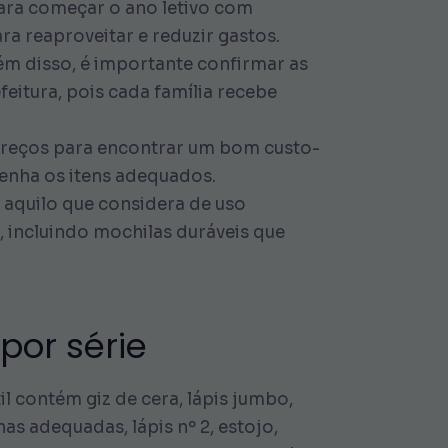
para começar o ano letivo com
ara reaproveitar e reduzir gastos.
ém disso, é importante confirmar as
feitura, pois cada família recebe
preços para encontrar um bom custo-
tenha os itens adequados.
r aquilo que considera de uso
 incluindo mochilas duráveis que
por série
til contém giz de cera, lápis jumbo,
s adequadas, lápis nº 2, estojo,