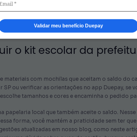
eriormente, inclua mochilas e estojos mais resisten
s, aproveitando a segurança do sistema. Sobretudo,
Validar meu benefício Duepay
r o kit escolar da prefeit
e materiais com mochilas que aceitam o saldo do ca
ar SP ou verificar as orientações no app Duepay, se v
ns, escolhe tamanhos e cores e encaminha o pedido pa
ma papelaria local que também aceite o saldo. Nesse c
Dessa forma, você mantém a praticidade sem ter que
ugestões atualizadas em nosso blog, como neste arti