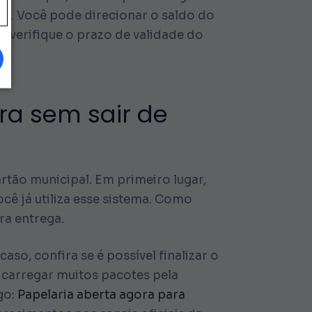
tes. Você pode direcionar o saldo do
 verifique o prazo de validade do
ura sem sair de
rtão municipal. Em primeiro lugar,
ocê já utiliza esse sistema. Como
ra entrega.
aso, confira se é possível finalizar o
 carregar muitos pacotes pela
go:
Papelaria aberta agora para