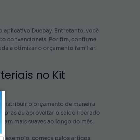
 aplicativo Duepay. Entretanto, você
to convencionais. Por fim, confirme
uda a otimizar o orçamento familiar.
riais no Kit
 distribuir o orçamento de maneira
ompras ou aproveitar o saldo liberado
ficam mais suaves ao longo do mês.
Por exemplo, comece pelos artigos