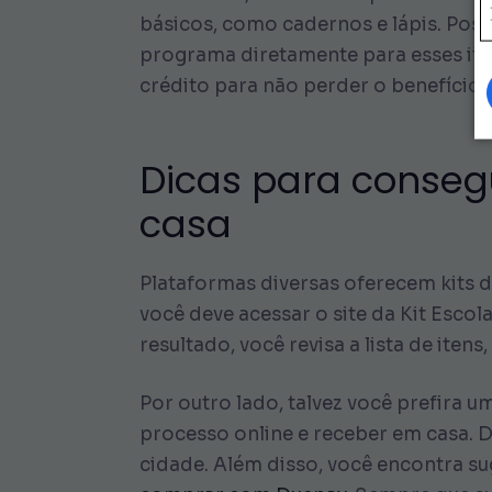
básicos, como cadernos e lápis. Post
programa diretamente para esses iten
crédito para não perder o benefício.
Dicas para consegui
casa
Plataformas diversas oferecem kits d
você deve acessar o site da Kit Escol
resultado, você revisa a lista de ite
Por outro lado, talvez você prefira u
processo online e receber em casa. 
cidade. Além disso, você encontra s