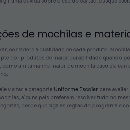
rgir uma dúvida sobre o uso do cartão, busque escl
ações de mochilas e materia
r, considere a qualidade de cada produto. Mochila
, opte por produtos de maior durabilidade quando pos
s, como um tamanho maior de mochila caso ela carre
ano.
ale visitar a categoria
Uniforme Escolar
para avaliar
mochilas, alguns pais preferem resolver tudo no me
tegorias, desde que siga as regras do programa e co