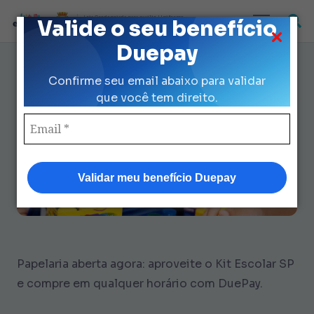
Loja Credenciada para auxilio Uniforme
Valide o seu benefício
e Kit Escolar da Prefeitura de São Paulo
Duepay
Papelaria Aberta Agora: Como
Confirme seu email abaixo para validar
Comprar Com DuePay
que você tem direito.
Validar meu benefício Duepay
Papelaria aberta agora: aproveite o Kit Escolar SP
e compre em qualquer horário com DuePay.