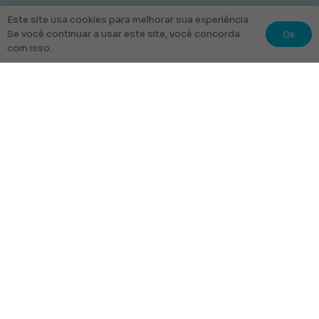
Este site usa cookies para melhorar sua experiência.
Ok
Se você continuar a usar este site, você concorda
com isso.
© 2022 Kit Escolar São Paulo.
Todos os direitos reservados
Tudo Feito com amor
Links úteis