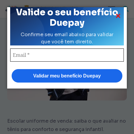
Loja Credenciada para auxilio Uniforme
Valide o seu benefício
e Kit Escolar da Prefeitura de São Paulo
Duepay
Escolar Uniforme de Venda: 7
Confirme seu email abaixo para validar
Dicas para Conforto e
que você tem direito.
Segurança
Validar meu benefício Duepay
Escolar uniforme de venda: saiba o que avaliar no
tênis para conforto e segurança infantil.