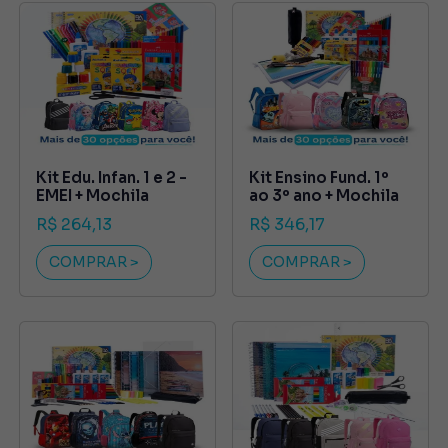
Kit Edu. Infan. 1 e 2 -
Kit Ensino Fund. 1º
EMEI + Mochila
ao 3º ano + Mochila
R$ 264,13
R$ 346,17
COMPRAR >
COMPRAR >