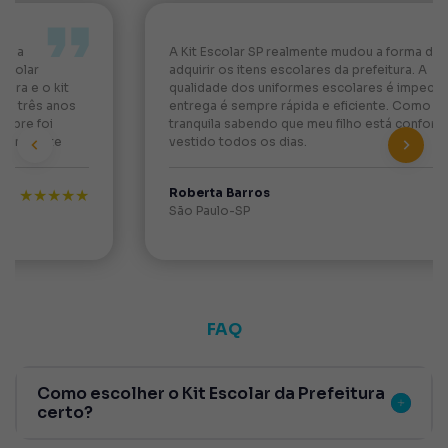
A Kit Escolar SP realmente mudou a forma de
adquirir os itens escolares da prefeitura. A
qualidade dos uniformes escolares é impecável, e a
entrega é sempre rápida e eficiente. Como mãe, fico
tranquila sabendo que meu filho está confortável e bem
vestido todos os dias.
Roberta Barros
★★★★★
Previous
Next
São Paulo-SP
FAQ
Como escolher o Kit Escolar da Prefeitura
certo?