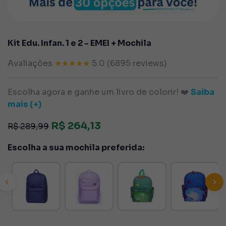
Kit Edu. Infan. 1 e 2 - EMEI + Mochila
Avaliações
★★★★★
5.0 (6895 reviews)
Escolha agora e ganhe um livro de colorir! ❤️
Saiba
mais (+)
R$ 264,13
R$ 289,99
Escolha a sua mochila preferida:
revious
Next