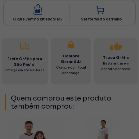
O que vem no kit escolar?
Ver items do carrinho
Compra
Troca Grátis
Frete Grátis para
Garantida
Basta entrar em
São Paulo.
Compre com total
contato conosco.
Entrega em até 48 Horas.
confiança.
Quem comprou este produto
também comprou: