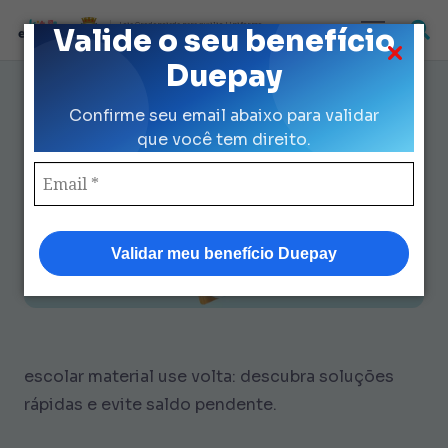
Loja Credenciada para auxilio Uniforme
Valide o seu benefício
e Kit Escolar da Prefeitura de São Paulo
Duepay
Saldo Zerado em Escolar
Confirme seu email abaixo para validar
Material Use Volta? 7 Soluções
que você tem direito.
Validar meu benefício Duepay
escolar material use volta: descubra soluções
rápidas e evite saldo pendente.