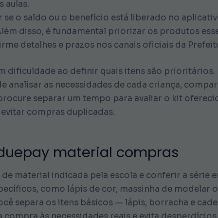
s aulas.
r se o saldo ou o benefício está liberado no aplica
lém disso, é fundamental priorizar os produtos essen
irme detalhes e prazos nos canais oficiais da Prefeit
m dificuldade ao definir quais itens são prioritários
e analisar as necessidades de cada criança, compara
 procure separar um tempo para avaliar o kit ofereci
o evitar compras duplicadas.
r duepay material compras
a de material indicada pela escola e conferir a série 
pecíficos, como lápis de cor, massinha de modelar o
 você separa os itens básicos — lápis, borracha e ca
 compra às necessidades reais e evita desperdícios