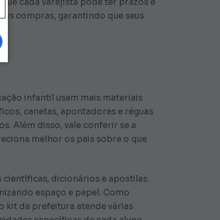
que cada varejista pode ter prazos e
suas compras, garantindo que seus
ação infantil usam mais materiais
ficos, canetas, apontadores e réguas
 Além disso, vale conferir se a
reciona melhor os pais sobre o que
ientíficas, dicionários e apostilas.
nomizando espaço e papel. Como
 kit da prefeitura atende várias