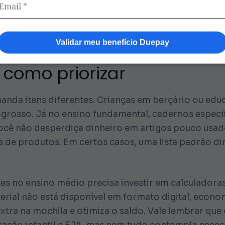
eitando o prazo de garantia. Contudo, lembre-se de 
se passo a passo, você estará pronto para otimizar 
para se desenvolver no ambiente escolar.
Validar meu benefício Duepay
: como priorizar
nda itens diferentes. Crianças em berçário ou educ
 grosso. Já no ensino fundamental, cadernos especí
cê não desperdiça dinheiro em artigos pouco usados.
s de produtos. Em certos casos, uma lista padrão di
 no ensino médio precisa investir em calculadoras c
terial não está disponível em formato digital, eco
xtra na mochila e otimiza o saldo. Vale lembrar que o