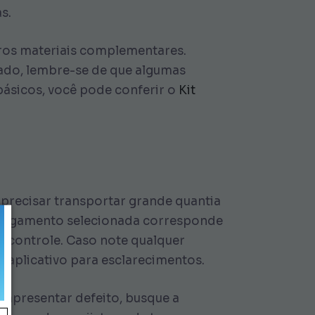
s.
utros materiais complementares.
lado, lembre-se de que algumas
básicos, você pode conferir o
Kit
 precisar transportar grande quantia
de pagamento selecionada corresponde
l controle. Caso note qualquer
do aplicativo para esclarecimentos.
l apresentar defeito, busque a