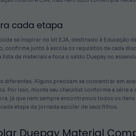
ducação infantil e EJA, mas nem tudo contempla nece
ra cada etapa
ode se inspirar no kit EJA, destinado à Educação d
o, confirme junto à escola os requisitos de cada disc
a lista de materiais e foca o saldo Duepay no essenci
es diferentes. Alguns precisam se concentrar em ac
os. Por isso, monte seu checklist conforme a série 
 hora, já que nem sempre encontramos todos os itens
cada etapa da jornada escolar de seus filhos.
colar Duepay Material Com