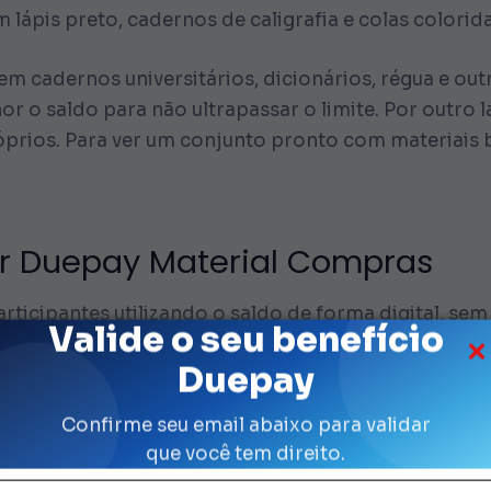
m lápis preto, cadernos de caligrafia e colas colorida
a em cadernos universitários, dicionários, régua e o
r o saldo para não ultrapassar o limite. Por outro 
óprios. Para ver um conjunto pronto com materiais 
r Duepay Material Compras
rticipantes utilizando o saldo de forma digital, sem
Valide o seu benefício
nsação, revise o valor total e confirme se a forma 
Duepay
 guarde os comprovantes de compra para um eventua
e em contato com os canais oficiais da Prefeitura e 
Confirme seu email abaixo para validar
que você tem direito.
cas de troca ou devolução dos produtos. Se o materia