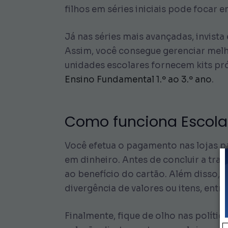
filhos em séries iniciais pode focar e
Já nas séries mais avançadas, invist
Assim, você consegue gerenciar melho
unidades escolares fornecem kits pr
Ensino Fundamental 1.º ao 3.º ano
.
Como funciona Escola
Você efetua o pagamento nas lojas pa
em dinheiro. Antes de concluir a tra
ao benefício do cartão. Além disso,
divergência de valores ou itens, entr
Finalmente, fique de olho nas políti