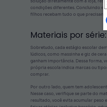
solução diretamente com a loja, resp
condições diferentes. Concluindo es
filhos recebam tudo o que precisam 
Materiais por série
Sobretudo, cada estágio escolar dema
lúdicos, como massinha e giz de cera
ganham importância. Dessa forma, vo
própria escola indica marcas ou tipo
comprar.
Por outro lado, quem tem adolescentes
Nesse caso, verifique se parte do ma
resultado, você evita acumular peso e