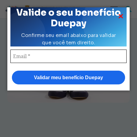
Loja Credenciada para auxilio Uniforme
Valide o seu benefício
e Kit Escolar da Prefeitura de São Paulo
Duepay
Como Usar Tênis Escolar
Confirme seu email abaixo para validar
Prefeitura para Máximo
que você tem direito.
Conforto e Durabilidade
Validar meu benefício Duepay