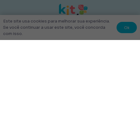
Este site usa cookies para melhorar sua experiência.
Ok
Se você continuar a usar este site, você concorda
com isso.
© 2022 Kit Escolar São Paulo.
Todos os direitos reservados
Tudo Feito com amor
Links úteis
Escolha Seu Uniforme Escolar
Quem Somos
Produtos
Perguntas Frequentes
Entrega
Rastrear Pedido
Entrega em até 48 Horas.