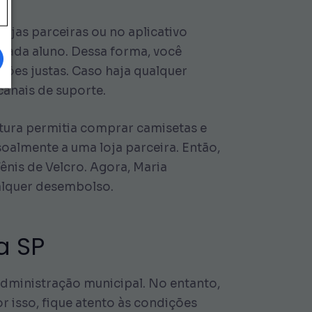
lojas parceiras ou no aplicativo
 cada aluno. Dessa forma, você
ões justas. Caso haja qualquer
canais de suporte.
eitura permitia comprar camisetas e
oalmente a uma loja parceira. Então,
ênis de Velcro. Agora, Maria
alquer desembolso.
a SP
administração municipal. No entanto,
 isso, fique atento às condições