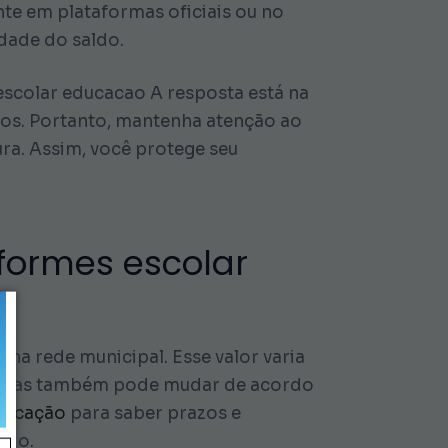
te em plataformas oficiais ou no
idade do saldo.
scolar educacao A resposta está na
dos. Portanto, mantenha atenção ao
ura. Assim, você protege seu
iformes escolar
 na rede municipal. Esse valor varia
mitidas também pode mudar de acordo
Educação
para saber prazos e
ldo.