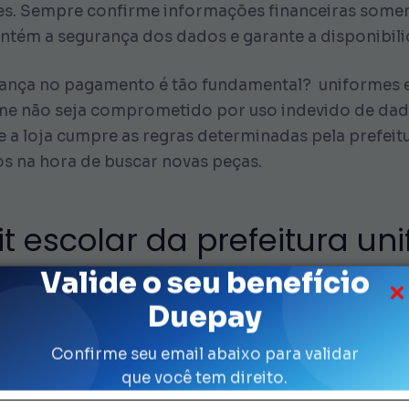
es. Sempre confirme informações financeiras somen
mantém a segurança dos dados e garante a disponibil
rança no pagamento é tão fundamental? uniformes e
orme não seja comprometido por uso indevido de da
e a loja cumpre as regras determinadas pela prefeit
os na hora de buscar novas peças.
t escolar da prefeitura un
Valide o seu benefício
Duepay
um crédito específico para cada estudante matriculado
da família. Além disso, a quantidade de peças per
Confirme seu email abaixo para validar
e consulte o
site oficial da Secretaria Municipal de 
que você tem direito.
êm um calendário anual com datas de liberação de sa