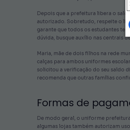
Depois que a prefeitura libera o sald
autorizado. Sobretudo, respeite o li
garante que todos os estudantes ten
dúvida, busque auxílio nas centrais 
Maria, mãe de dois filhos na rede mun
calças para ambos uniformes escolar
solicitou a verificação do seu saldo
recomenda que outras famílias conf
Formas de pagamen
De modo geral, o uniforme prefeitur
algumas lojas também autorizam uso d