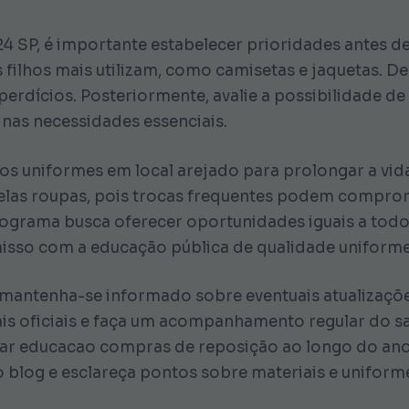
4 SP, é importante estabelecer prioridades antes d
s filhos mais utilizam, como camisetas e jaquetas. D
rdícios. Posteriormente, avalie a possibilidade de 
nas necessidades essenciais.
s uniformes em local arejado para prolongar a vida ú
pelas roupas, pois trocas frequentes podem comprom
ograma busca oferecer oportunidades iguais a todos 
isso com a educação pública de qualidade uniforme
mantenha-se informado sobre eventuais atualizações 
ais oficiais e faça um acompanhamento regular do s
ar educacao compras de reposição ao longo do ano l
o blog e esclareça pontos sobre materiais e uniform