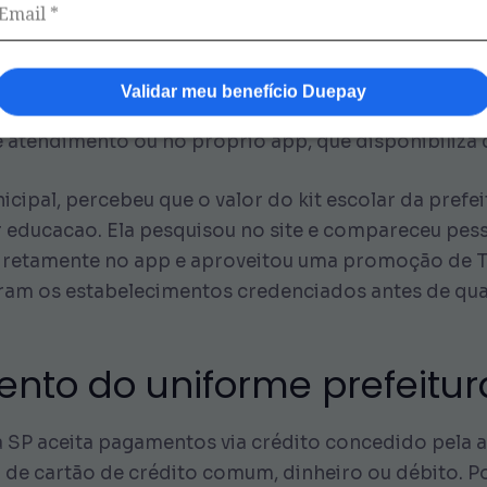
o, você realiza as compras dos itens de uniforme em 
mite de crédito para não exceder o valor destinado a
Validar meu benefício Duepay
ham oportunidade de adquirir uniformes com condiç
de atendimento ou no próprio app, que disponibiliza 
icipal, percebeu que o valor do kit escolar da pref
 educacao. Ela pesquisou no site e compareceu pess
 diretamente no app e aproveitou uma promoção de T
iram os estabelecimentos credenciados antes de qu
to do uniforme prefeitur
a SP aceita pagamentos via crédito concedido pela 
e cartão de crédito comum, dinheiro ou débito. Por