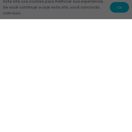
© 2022 Kit Escolar São Paulo.
Este site usa cookies para melhorar sua experiência.
Todos os direitos reservados
Ok
Se você continuar a usar este site, você concorda
com isso.
Tudo Feito com amor
Links úteis
Escolha Seu Uniforme Escolar
Quem Somos
Produtos
Perguntas Frequentes
Entrega
Rastrear Pedido
Entrega em até 48 Horas.
Frete Grátis para toda a cidade de São Paulo.