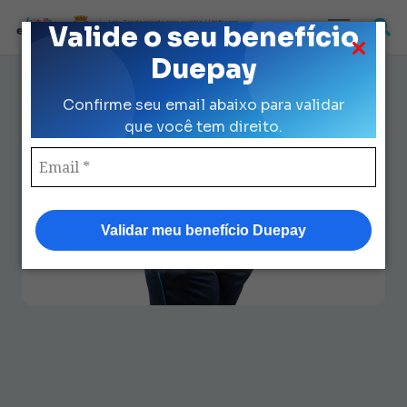
Loja Credenciada para auxilio Uniforme
Valide o seu benefício
e Kit Escolar da Prefeitura de São Paulo
Duepay
Uniforme da Prefeitura de São
Confirme seu email abaixo para validar
Paulo: Dicas para Usar com
que você tem direito.
Estilo
Validar meu benefício Duepay