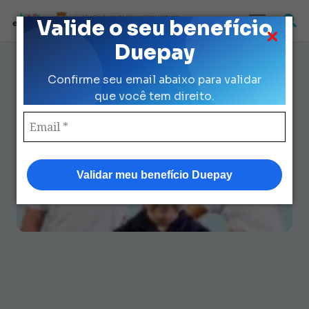
Loja Credenciada para auxilio Uniforme
Valide o seu benefício
e Kit Escolar da Prefeitura de São Paulo
Duepay
Uniforme Escolar Prefeitura São
Confirme seu email abaixo para validar
Paulo: Quem Tem Direito e
que você tem direito.
Como Solicitar
Validar meu benefício Duepay