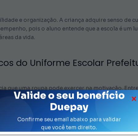
idade e organização. A criança adquire senso de c
mpenho, pois o aluno entende que a escola é um lug
áreas da vida.
icos do Uniforme Escolar Prefeit
a que uma roupa pode exercer na motivação. Entret
Valide o seu benefício
 para ir à aula. Ela entende: “Agora é hora de aprend
Duepay
 outro lado, a ausência de estresse sobre o que ves
confiante para participar de cada atividade.
Confirme seu email abaixo para validar
que você tem direito.
Prefeitura diminui comparações sociais, pois todos