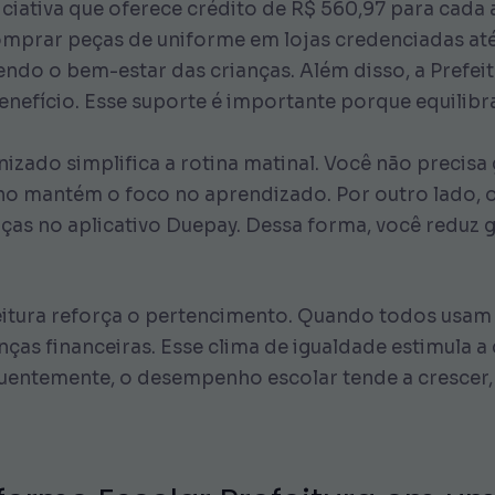
iciativa que oferece crédito de R$ 560,97 para cada
comprar peças de uniforme em lojas credenciadas at
o o bem-estar das crianças. Além disso, a Prefeitu
benefício. Esse suporte é importante porque equilib
nizado simplifica a rotina matinal. Você não precis
ilho mantém o foco no aprendizado. Por outro lado, o
lças no aplicativo Duepay. Dessa forma, você reduz g
eitura reforça o pertencimento. Quando todos usam 
enças financeiras. Esse clima de igualdade estimula 
entemente, o desempenho escolar tende a crescer, 