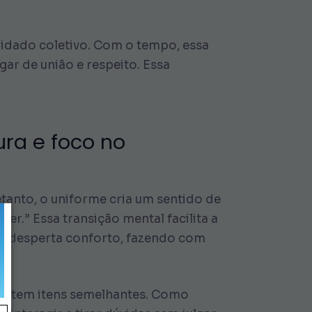
uidado coletivo. Com o tempo, essa
ar de união e respeito. Essa
ura e foco no
anto, o uniforme cria um sentido de
er.” Essa transição mental facilita a
tir desperta conforto, fazendo com
 vestem itens semelhantes. Como