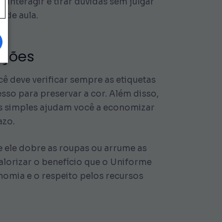
interagir e tirar dúvidas sem julgar
 de aula.
ições
ê deve verificar sempre as etiquetas
esso para preservar a cor. Além disso,
as simples ajudam você a economizar
azo.
 ele dobre as roupas ou arrume as
alorizar o benefício que o Uniforme
omia e o respeito pelos recursos