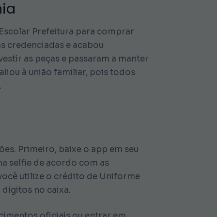
nia
Escolar Prefeitura para comprar
jas credenciadas e acabou
vestir as peças e passaram a manter
liou à união familiar, pois todos
.
ões. Primeiro, baixe o app em seu
ma selfie de acordo com as
você utilize o crédito de Uniforme
dígitos no caixa.
cimentos oficiais ou entrar em