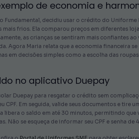
m exemplo de economia e harmo
o Fundamental, decidiu usar o crédito do Uniforme 
as mais frios. Ela comparou preços em diferentes lo
mente, as crianças se sentiram mais confiantes ao 
. Agora Maria relata que a economia financeira se a
lhas em decisões simples como a escolha das roupas
ldo no aplicativo Duepay
Escolar Duepay para resgatar o crédito sem complicaç
u CPF. Em seguida, valide seus documentos e tire u
a libera o saldo em até 30 minutos, permitindo que 
as. Não se esqueça de informar seu CPF e senha de 4 
onfira o
Portal de Uniformes SME
para obter esclare