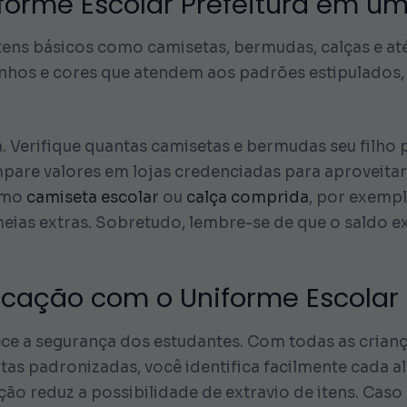
iforme Escolar Prefeitura em um
tens básicos como camisetas, bermudas, calças e at
nhos e cores que atendem aos padrões estipulados,
da. Verifique quantas camisetas e bermudas seu filho
pare valores em lojas credenciadas para aproveita
omo
camiseta escolar
ou
calça comprida
, por exemp
eias extras. Sobretudo, lembre-se de que o saldo e
ficação com o Uniforme Escolar 
ece a segurança dos estudantes. Com todas as cria
as padronizadas, você identifica facilmente cada a
ção reduz a possibilidade de extravio de itens. Cas