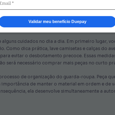
podem se tornar menos frequentes. A criança passa a 
estimula o aprendizado e melhora o bem-estar em sala
Validar meu benefício Duepay
anter o uniforme em boas cond
alguns cuidados no dia a dia. Em primeiro lugar, voc
o. Como dica prática, lave camisetas e calças do av
a para evitar o desbotamento precoce. Essas medid
não será necessário comprar mais peças no curto pr
 processo de organização do guarda-roupa. Peça que
a importância de manter o material em ordem e de v
nsequência, ela desenvolve simultaneamente a auton