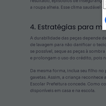
resultado, episódios de insegurança 
a roupa alheia. Esse clima saudável 
4. Estratégias para m
A durabilidade das peças depende de 
de lavagem para não danificar o tecid
se possível, seque as peças à sombr
e prolongam o uso do crédito, pois 
Da mesma forma, inclua seu filho no
gavetas. Assim, a criança reconhece 
Escolar Prefeitura concede. Como co
disponíveis em casa e na escola.