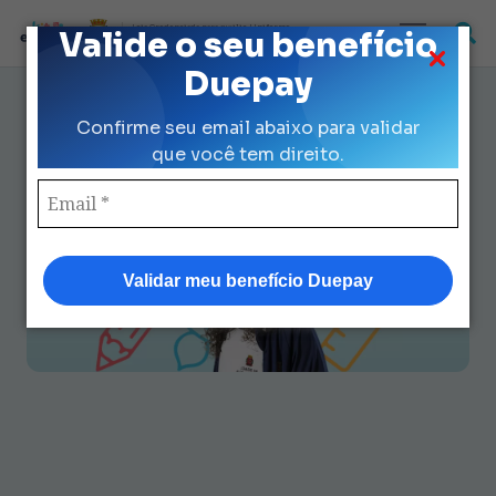
Loja Credenciada para auxilio Uniforme
Valide o seu benefício
e Kit Escolar da Prefeitura de São Paulo
Duepay
Uniforme Escolar: Guia
Confirme seu email abaixo para validar
Completo para Aproveitar Seu
que você tem direito.
Benefício ao Máximo
Validar meu benefício Duepay