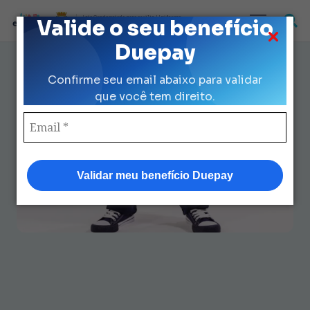
Loja Credenciada para auxilio Uniforme
Valide o seu benefício
e Kit Escolar da Prefeitura de São Paulo
Duepay
Tenis da Prefeitura: 5
Confirme seu email abaixo para validar
Vantagens Incríveis nas
que você tem direito.
Compras Escolares
Validar meu benefício Duepay