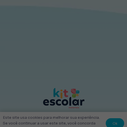
© 2022 Kit Escolar São Paulo.
Este site usa cookies para melhorar sua experiência.
Todos os direitos reservados
Ok
Se você continuar a usar este site, você concorda