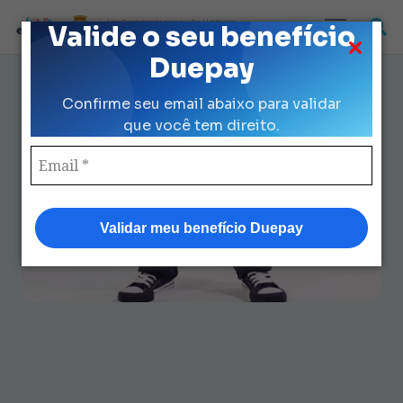
Loja Credenciada para auxilio Uniforme
Valide o seu benefício
e Kit Escolar da Prefeitura de São Paulo
Duepay
Tenis Escolar Prefeitura: Quem
Confirme seu email abaixo para validar
Tem Direito e Como Solicitar
que você tem direito.
Fácil
Validar meu benefício Duepay