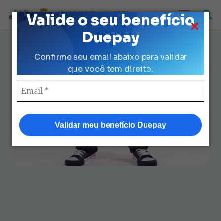
Loja Credenciada para auxilio Uniforme
Valide o seu benefício
e Kit Escolar da Prefeitura de São Paulo
Duepay
Tenis Escolar Infantil: Guia
Confirme seu email abaixo para validar
Completo para Aproveitar
que você tem direito.
Todos os Benefícios
Validar meu benefício Duepay