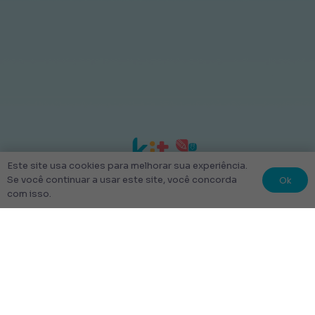
Este site usa cookies para melhorar sua experiência.
Ok
Se você continuar a usar este site, você concorda
com isso.
© 2022 Kit Escolar São Paulo.
Todos os direitos reservados
Tudo Feito com amor
Links úteis
Escolha Seu Uniforme Escolar