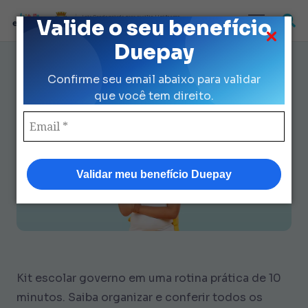
Loja Credenciada para auxilio Uniforme
Valide o seu benefício
e Kit Escolar da Prefeitura de São Paulo
Duepay
Kit Escolar Governo em 10
Confirme seu email abaixo para validar
Minutos: Rotina Rápida para
que você tem direito.
Pais
Validar meu benefício Duepay
Kit escolar governo em uma rotina prática de 10
minutos. Saiba organizar e conferir todos os