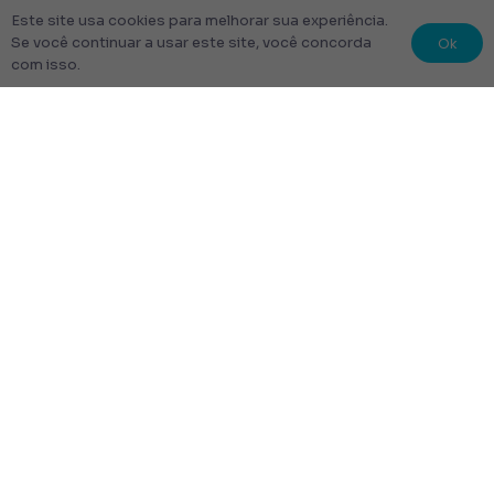
Este site usa cookies para melhorar sua experiência.
Ok
Se você continuar a usar este site, você concorda
com isso.
© 2022 Kit Escolar São Paulo.
Todos os direitos reservados
Tudo Feito com amor
Links úteis