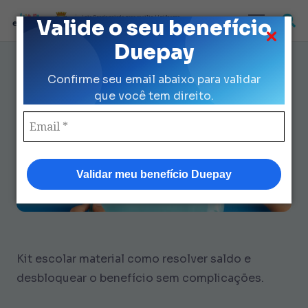
Loja Credenciada para auxilio Uniforme
Valide o seu benefício
e Kit Escolar da Prefeitura de São Paulo
Duepay
Kit Escolar Material Como: 7
Confirme seu email abaixo para validar
Passos e 2 Cenários Frequentes
que você tem direito.
Validar meu benefício Duepay
Kit escolar material como resolver saldo e
desbloquear o benefício sem complicações.