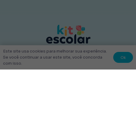
Este site usa cookies para melhorar sua experiência.
© 2022 Kit Escolar São Paulo.
Ok
Se você continuar a usar este site, você concorda
Todos os direitos reservados
com isso.
Tudo Feito com amor
Links úteis
Escolha Seu Uniforme Escolar
Quem Somos
Produtos
Perguntas Frequentes
Entrega