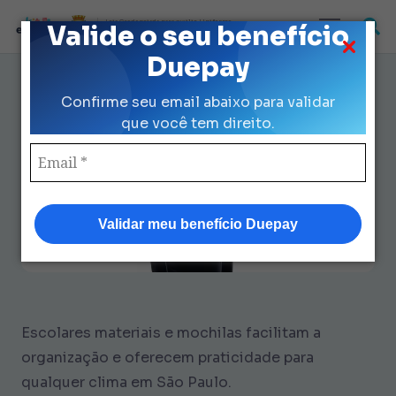
Loja Credenciada para auxilio Uniforme
Valide o seu benefício
e Kit Escolar da Prefeitura de São Paulo
Duepay
Escolares Materiais e Mochilas:
Confirme seu email abaixo para validar
Guia Completo Qualquer Clima
que você tem direito.
Validar meu benefício Duepay
Escolares materiais e mochilas facilitam a
organização e oferecem praticidade para
qualquer clima em São Paulo.