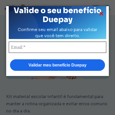
Loja Credenciada para auxilio Uniforme
Valide o seu benefício
e Kit Escolar da Prefeitura de São Paulo
Duepay
Kit Material Escolar Infantil: 7
Confirme seu email abaixo para validar
Erros e Soluções Rápidas
que você tem direito.
Validar meu benefício Duepay
Kit material escolar infantil é fundamental para
manter a rotina organizada e evitar erros comuns
no dia a dia.