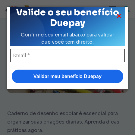
Loja Credenciada para auxilio Uniforme
Valide o seu benefício
e Kit Escolar da Prefeitura de São Paulo
Duepay
Como Organizar Caderno de
Confirme seu email abaixo para validar
Desenho Escolar: 9 Dicas
que você tem direito.
Validar meu benefício Duepay
Caderno de desenho escolar é essencial para
organizar suas criações diárias. Aprenda dicas
práticas agora.