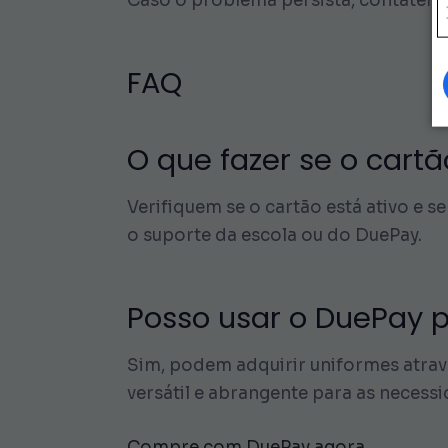
Caso o problema persista, contatem 
FAQ
O que fazer se o cart
Verifiquem se o cartão está ativo e
o suporte da escola ou do DuePay.
Posso usar o DuePay 
Sim, podem adquirir uniformes atra
versátil e abrangente para as necess
Compre com DuePay agora