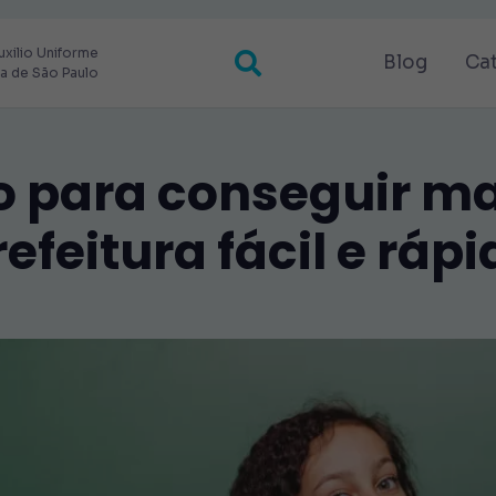
uxilio Uniforme
Blog
Ca
ra de São Paulo
 para conseguir ma
refeitura fácil e rápi