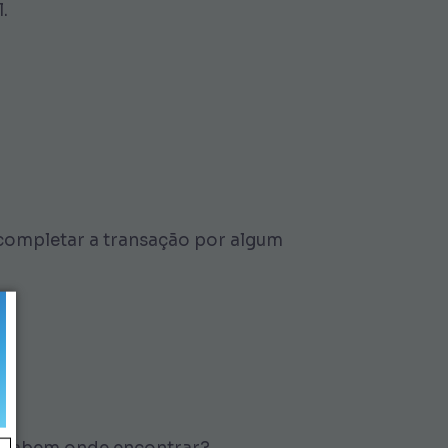
.
completar a transação por algum