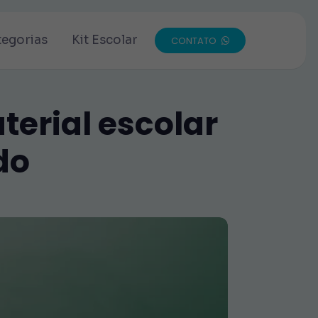
tegorias
Kit Escolar
CONTATO
terial escolar
do