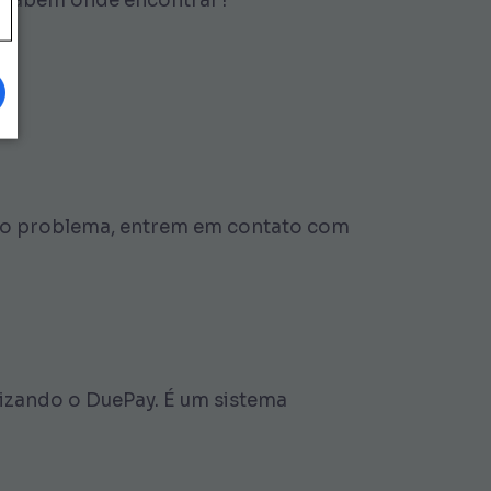
ês sabem onde encontrar?
a do problema, entrem em contato com
ilizando o DuePay. É um sistema