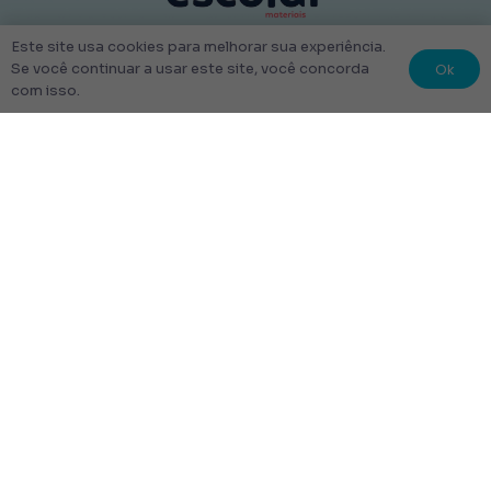
© 2022 Kit Escolar São Paulo.
Este site usa cookies para melhorar sua experiência.
Ok
Se você continuar a usar este site, você concorda
Todos os direitos reservados
com isso.
Tudo Feito com amor
Links úteis
Escolha Seu Uniforme Escolar
Quem Somos
Produtos
Perguntas Frequentes
Entrega
Rastrear Pedido
Entrega em até 48 Horas.
Frete Grátis para toda a cidade de São Paulo.