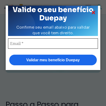
Loja Credenciada para auxilio Uniforme
Valide o seu benefício
e Kit Escolar da Prefeitura de São Paulo
Duepay
Passo a passo para acessar Kit
Confirme seu email abaixo para validar
Material Escolar com facilidade
que você tem direito.
Validar meu benefício Duepay
Passo a Passo para