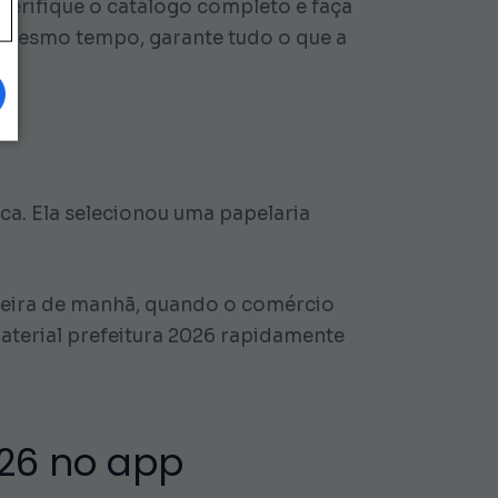
 verifique o catálogo completo e faça
 mesmo tempo, garante tudo o que a
ca. Ela selecionou uma papelaria
a-feira de manhã, quando o comércio
aterial prefeitura 2026 rapidamente
026 no app