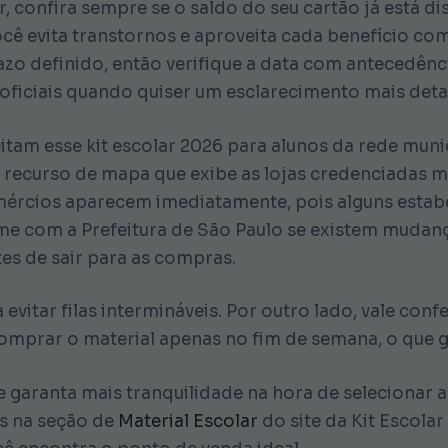
r, confira sempre se o saldo do seu cartão já está d
cê evita transtornos e aproveita cada benefício co
azo definido, então verifique a data com antecedên
 oficiais quando quiser um esclarecimento mais det
tam esse kit escolar 2026 para alunos da rede munic
recurso de mapa que exibe as lojas credenciadas m
ércios aparecem imediatamente, pois alguns esta
rme com a Prefeitura de São Paulo se existem mudan
tes de sair para as compras.
vitar filas intermináveis. Por outro lado, vale conf
prar o material apenas no fim de semana, o que ge
e garanta mais tranquilidade na hora de selecionar 
s na seção de
Material Escolar
do site da Kit Escola