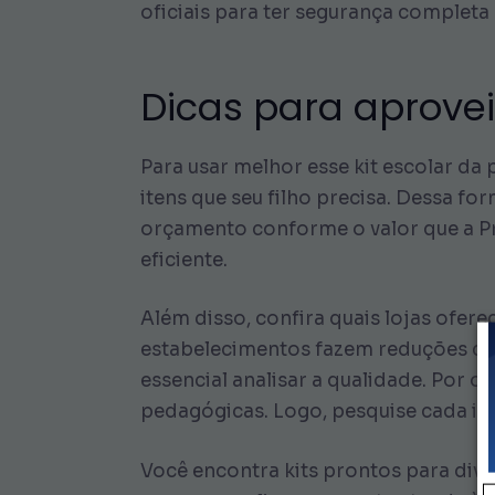
oficiais para ter segurança completa 
Dicas para aproveit
Para usar melhor esse kit escolar da 
itens que seu filho precisa. Dessa fo
orçamento conforme o valor que a Pre
eficiente.
Além disso, confira quais lojas ofer
estabelecimentos fazem reduções de 
essencial analisar a qualidade. Por o
pedagógicas. Logo, pesquise cada ite
Você encontra kits prontos para dive