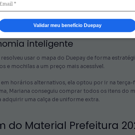
orientações da escola. Caso precise de itens extras,
ma, você não gasta mais do que o necessário e, ao
etivo.
Validar meu benefício Duepay
nomia inteligente
 resolveu usar o mapa do Duepay de forma estratégi
os e mochilas a um preço mais acessível.
s em horários alternativos, ela optou por ir na terç
rma, Mariana conseguiu comprar todos os itens do m
 adquirir uma calça de uniforme extra.
do Material Prefeitura 2