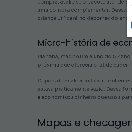
compra, avalie se o pacote atende às 
uma compra complementar. Dessa for
criança utilizará no decorrer do ano l
Micro-história de eco
Mariana, mãe de um aluno do 5.º ano,
próxima que oferecia o kit de cadern
Depois de analisar o fluxo de cliente
estava praticamente vazio. Dessa fo
e economizou dinheiro que usou para
Mapas e checagem 