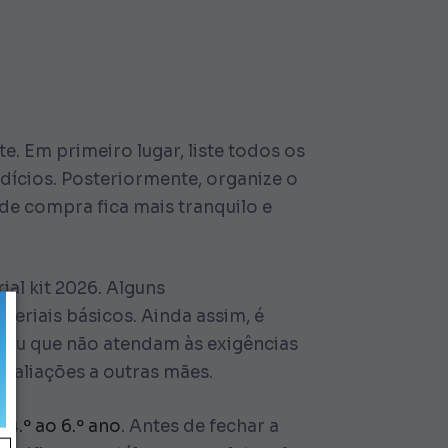
e. Em primeiro lugar, liste todos os
rdícios. Posteriormente, organize o
de compra fica mais tranquilo e
al kit 2026. Alguns
eriais básicos. Ainda assim, é
is ou que não atendam às exigências
avaliações a outras mães.
4.º ao 6.º ano
. Antes de fechar a