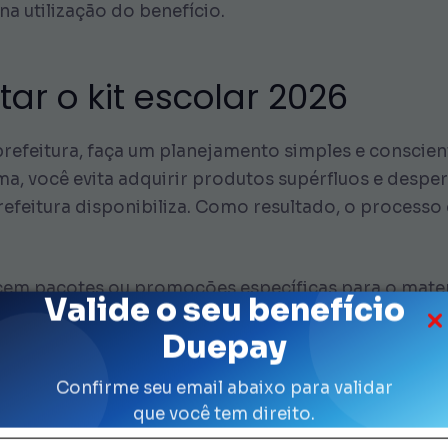
na utilização do benefício.
ar o kit escolar 2026
prefeitura, faça um planejamento simples e conscient
rma, você evita adquirir produtos supérfluos e despe
feitura disponibiliza. Como resultado, o processo 
ecem pacotes ou promoções específicas para o materi
Valide o seu benefício
preço em pacotes de cadernos, canetas e outros mat
Duepay
utro lado, você não quer levar artigos pouco duráve
m com cuidado, leia descrições e, se possível, peça 
Confirme seu email abaixo para validar
que você tem direito.
rsas faixas de idade, como o
Kit Ensino Fundamental 