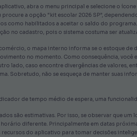
aplicativo, abra o menu principal e selecione o ícone
 ou procure a opção “kit escolar 2026 SP”, dependen
s como habilitados a aceitar o saldo do programa. 
zação no cadastro, pois o sistema costuma ser atual
 comércio, o mapa interno informa se o estoque de 
movimento no momento. Como consequência, você e
utro lado, caso encontre divergências de valores, e
ema. Sobretudo, não se esqueça de manter suas inf
cador de tempo médio de espera, uma funcionalidade
ados são estimativas. Por isso, se observar que um 
orário diferente. Principalmente em datas próximas 
 recursos do aplicativo para tomar decisões intelig