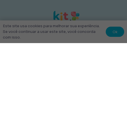
Este site usa cookies para melhorar sua experiência.
Ok
Se você continuar a usar este site, você concorda
com isso.
© 2022 Kit Escolar São Paulo.
Todos os direitos reservados
Tudo Feito com amor
Links úteis
Escolha Seu Uniforme Escolar
Quem Somos
Produtos
Perguntas Frequentes
Entrega
Rastrear Pedido